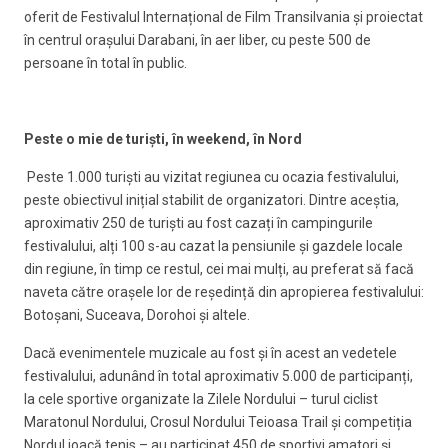
oferit de Festivalul Internațional de Film Transilvania și proiectat
în centrul orașului Darabani, în aer liber, cu peste 500 de
persoane în total în public.
Peste o mie de turiști, în weekend, în Nord
Peste 1.000 turiști au vizitat regiunea cu ocazia festivalului,
peste obiectivul inițial stabilit de organizatori. Dintre aceștia,
aproximativ 250 de turiști au fost cazați în campingurile
festivalului, alți 100 s-au cazat la pensiunile și gazdele locale
din regiune, în timp ce restul, cei mai mulți, au preferat să facă
naveta către orașele lor de reședință din apropierea festivalului:
Botoșani, Suceava, Dorohoi și altele.
Dacă evenimentele muzicale au fost și în acest an vedetele
festivalului, adunând în total aproximativ 5.000 de participanți,
la cele sportive organizate la Zilele Nordului – turul ciclist
Maratonul Nordului, Crosul Nordului Teioasa Trail și competiția
Nordul joacă tenis – au participat 450 de sportivi amatori și