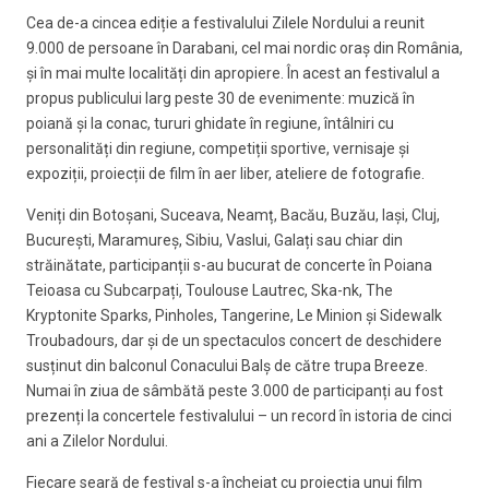
Cea de-a cincea ediție a festivalului Zilele Nordului a reunit
9.000 de persoane în Darabani, cel mai nordic oraș din România,
și în mai multe localități din apropiere. În acest an festivalul a
propus publicului larg peste 30 de evenimente: muzică în
poiană și la conac, tururi ghidate în regiune, întâlniri cu
personalități din regiune, competiții sportive, vernisaje și
expoziții, proiecții de film în aer liber, ateliere de fotografie.
Veniți din Botoșani, Suceava, Neamț, Bacău, Buzău, Iași, Cluj,
București, Maramureș, Sibiu, Vaslui, Galați sau chiar din
străinătate, participanții s-au bucurat de concerte în Poiana
Teioasa cu Subcarpați, Toulouse Lautrec, Ska-nk, The
Kryptonite Sparks, Pinholes, Tangerine, Le Minion și Sidewalk
Troubadours, dar și de un spectaculos concert de deschidere
susținut din balconul Conacului Balș de către trupa Breeze.
Numai în ziua de sâmbătă peste 3.000 de participanți au fost
prezenți la concertele festivalului – un record în istoria de cinci
ani a Zilelor Nordului.
Fiecare seară de festival s-a încheiat cu proiecția unui film