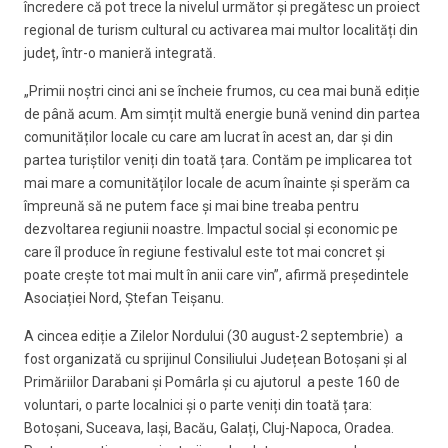
încredere că pot trece la nivelul următor și pregătesc un proiect
regional de turism cultural cu activarea mai multor localități din
județ, într-o manieră integrată.
„Primii noștri cinci ani se încheie frumos, cu cea mai bună ediție
de până acum. Am simțit multă energie bună venind din partea
comunităților locale cu care am lucrat în acest an, dar și din
partea turiștilor veniți din toată țara. Contăm pe implicarea tot
mai mare a comunităților locale de acum înainte și sperăm ca
împreună să ne putem face și mai bine treaba pentru
dezvoltarea regiunii noastre. Impactul social și economic pe
care îl produce în regiune festivalul este tot mai concret și
poate crește tot mai mult în anii care vin”, afirmă președintele
Asociației Nord, Ștefan Teișanu.
A cincea ediție a Zilelor Nordului (30 august-2 septembrie) a
fost organizată cu sprijinul Consiliului Județean Botoșani și al
Primăriilor Darabani și Pomârla și cu ajutorul a peste 160 de
voluntari, o parte localnici și o parte veniți din toată țara:
Botoșani, Suceava, Iași, Bacău, Galați, Cluj-Napoca, Oradea.