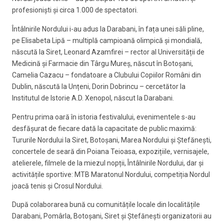
profesioniști și circa 1.000 de spectatori.
Întâlnirile Nordului i-au adus la Darabani, în fața unei săli pline,
pe Elisabeta Lipă – multiplă campioană olimpică și mondială,
născută la Siret, Leonard Azamfirei – rector al Universității de
Medicină și Farmacie din Târgu Mureș, născut în Botoșani,
Camelia Cazacu – fondatoare a Clubului Copiilor Români din
Dublin, născută la Unțeni, Dorin Dobrincu – cercetător la
Institutul de Istorie A.D. Xenopol, născut la Darabani.
Pentru prima oară în istoria festivalului, evenimentele s-au
desfășurat de fiecare dată la capacitate de public maximă:
Tururile Nordului la Siret, Botoșani, Marea Nordului și Ștefănești,
concertele de seară din Poiana Teioasa, expozițiile, vernisajele,
atelierele, filmele de la miezul nopții, Întâlnirile Nordului, dar și
activitățile sportive: MTB Maratonul Nordului, competiția Nordul
joacă tenis și Crosul Nordului.
După colaborarea bună cu comunitățile locale din localitățile
Darabani, Pomârla, Botoșani, Siret și Ștefănești organizatorii au