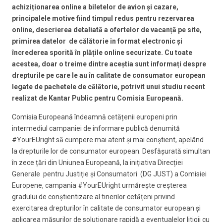
achiziționarea online a biletelor de avion și cazare,
principalele motive fiind timpul redus pentru rezervarea
online, descrierea detaliată a ofertelor de vacanță pe site,
primirea datelor de călătorie in format electronic și
încrederea sporită în plățile online securizate. Cu toate
acestea, doar o treime dintre aceștia sunt informați despre
drepturile pe care le au în calitate de consumator european
legate de pachetele de călătorie, potrivit unui studiu recent
realizat de Kantar Public pentru Comisia Europeană.
Comisia Europeană îndeamnă cetățenii europeni prin
intermediul campaniei de informare publică denumită
#YourEUright să cumpere mai atent și mai conștient, apelând
la drepturile lor de consumator european. Desfășurată simultan
în zece țări din Uniunea Europeană, la inițiativa Direcției
Generale pentru Justiție și Consumatori (DG JUST) a Comisiei
Europene, campania #YourEUright urmărește creșterea
gradului de conștientizare al tinerilor cetățeni privind
exercitarea drepturilor în calitate de consumator european și
aplicarea măsurilor de soluționare rapidă a eventualelor litigii cu