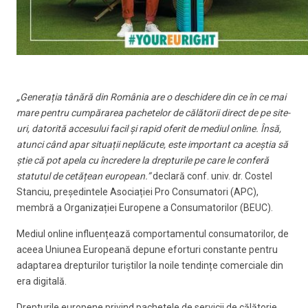
„Generația tânără din România are o deschidere din ce în ce mai
mare pentru cumpărarea pachetelor de călătorii direct de pe site-
uri, datorită accesului facil și rapid oferit de mediul online. Însă,
atunci când apar situații neplăcute, este important ca aceștia să
știe că pot apela cu încredere la drepturile pe care le conferă
statutul de cetățean european.
”
declară conf. univ. dr. Costel
Stanciu, președintele Asociației Pro Consumatori (APC),
membră a Organizației Europene a Consumatorilor (BEUC).
Mediul online influențează comportamentul consumatorilor, de
aceea Uniunea Europeană depune eforturi constante pentru
adaptarea drepturilor turiștilor la noile tendințe comerciale din
era digitală.
Drepturile europene privind pachetele de servicii de călătorie