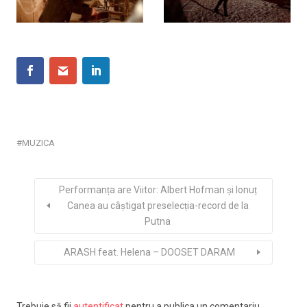
MUZICA
Performanța are Viitor: Albert Hofman și Ionuț
Canea au câștigat preselecția-record de la
Putna
ARASH feat. Helena – DOOSET DARAM
Trebuie să fii
autentificat
pentru a publica un comentariu.