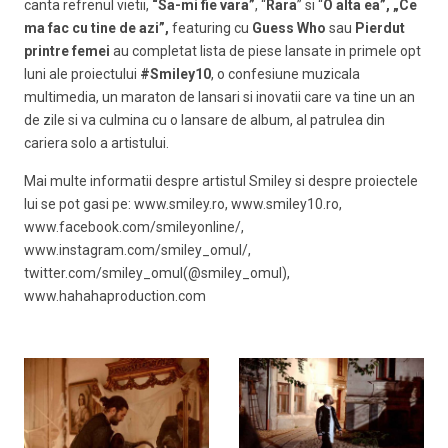
canta refrenul vietii,
“Sa-mi fie vara”
, “
Rara
” si “
O alta ea”, „Ce
ma fac cu tine de azi”,
featuring cu
Guess Who
sau
Pierdut
printre femei
au completat lista de piese lansate in primele opt
luni ale proiectului
#Smiley10
, o confesiune muzicala
multimedia, un maraton de lansari si inovatii care va tine un an
de zile si va culmina cu o lansare de album, al patrulea din
cariera solo a artistului.
Mai multe informatii despre artistul Smiley si despre proiectele
lui se pot gasi pe: www.smiley.ro, www.smiley10.ro,
www.facebook.com/smileyonline/,
www.instagram.com/smiley_omul/,
twitter.com/smiley_omul(@smiley_omul),
www.hahahaproduction.com