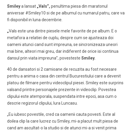
Smiley
a lansat
„Vals”,
penultima piesa din maratonul
aniversar #Smiley10 si de pe albumul cu numarul patru, care va
fi disponibil in luna decembrie.
„
Vals este una dintre piesele mele favorite de pe album. E o
metafora a relatiei de cuplu, despre cum se ajusteaza doi
oameni atunci cand sunt impreuna, se sincronizeaza uneori
mai bine, alteori mai greu, dar indiferent de orice isi continua
dansul prin viata impreuna”, povesteste
Smiley.
40 de dansatori si 2 camioane de recuzita au fost necesare
pentru a anima o casa din centrul Bucurestiului care a devenit
platou de filmare pentru videoclipul piesei. Smiley este surprins
valsand printre personajele prezente in videoclip. Povestea
clipului este atemporala, suspendata intre epoci, asa cum o
descrie regizorul clipului, Iura Luncasu.
„Eu iubesc povestile, cred ca oamenii cauta povesti. Este al
doilea clip la care lucrez cu Smiley, mi-a placut mult piesa de
cand am ascultat-o la studio si de atunci mi-a si venit prima