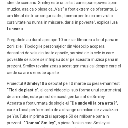
idee de scenariu. Smiley este un artist care spune povesti prin
muzica, asa ca o piesa ca „Vals” a fost extrem de ofertanta. L-
am filmat dintr-un singur cadru, tocmai pentru ca am vrut o
cursivitate nu numai in miscare, dar si in poveste”, explica
Iura
Luncasu.
Pregatirile au durat aproape 10 ore, iar filmarea a tinut pana in
zorii zilei. Tipologiile personajelor din videoclip acopera
dansatori de vals din toate epocile, pornind de la cele in care
povestile de iubire se infiripau doar pe aceasta muzica pana in
prezent. Smiley revalorizeaza acest gen muzical despre care el
crede ca are o emotie aparte.
Proiectul
#Smiley10
a debutat pe 10 martie cu piesa-manifest
“Flori de plastic”
, al carei videoclip, sub forma unui scurtmetraj
de animatie, este primul de acest gen lansat de Smiley.
Aceasta a fost urmată de single-ul
“De unde vii la ora asta?”
,
care a facut performanta de a strange un milion de vizualizari
pe YouTube in prima zi si aproape 50 de milioane pana in
prezent.
“Domnu’ Smiley”,
o piesa funk in care Smiley isi