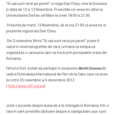
“Si caii sunt verzi pe pereti”, in regia Dan Chisu, vine la Suceava
in data de 12 si 13 Noiembrie. Proiectiile vor avea loc zilnic la
Universitatea Stefan cel Mare la orele 18:00 si 21:00.
Proiectia de marti, 13 Noiembrie, de la ora 21:00 va avea loc in
prezenta regizorului Dan Chisu.
Din 2 noiembrie filmul “Si caii sunt verzi pe pereti” poate fi
vazut in cinematografele din tara, urmand ca echipa sa
organizeze o caravana care va trece prin principalele orase din
Romania.
Filmul a fost invitat să participe în secţiunea
World Cinema
din
cadrul Festivalului Internaţional de Film de la Cairo care va avea
loc intre 25 noiembrie şi 6 decembrie 2012
(
http://www.ciff.org.eg
).
„Este o poveste despre iluzia de a te imbogati in Romania. Intr-o
tara in care povestile izbitoare despre a castiga bani usor sunt