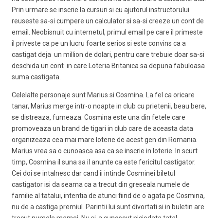
Prin urmare se inscrie la cursuri si cu ajutorul instructorului
reuseste sa-si cumpere un calculator si sa-si creeze un cont de
email. Neobisnuit cu internetul, primul email pe care il primeste
il priveste ca pe un lucru foarte serios si este convins ca a
castigat deja un million de dolari, pentru care trebuie doar sa-si
deschida un cont in care Loteria Britanica sa depuna fabuloasa
suma castigata.
Celelalte personaje sunt Marius si Cosmina. La fel ca oricare
tanar, Marius merge intr-o noapte in club cu prietenii, beau bere,
se distreaza, fumeaza. Cosmina este una din fetele care
promoveaza un brand de tigari in club care de aceasta data
organizeaza cea mai mare loterie de acest gen din Romania.
Marius vrea sa o cunoasca asa ca se inscrie in loterie. In scurt
timp, Cosmina il suna sa il anunte ca este fericitul castigator.
Cei doi se intalnesc dar cand ii intinde Cosminei biletul
castigator isi da seama ca a trecut din greseala numele de
familie al tatalui, intentia de atunci fiind de o agata pe Cosmina,
nu de a castiga premiul. Parintii lui sunt divortati si in buletin are