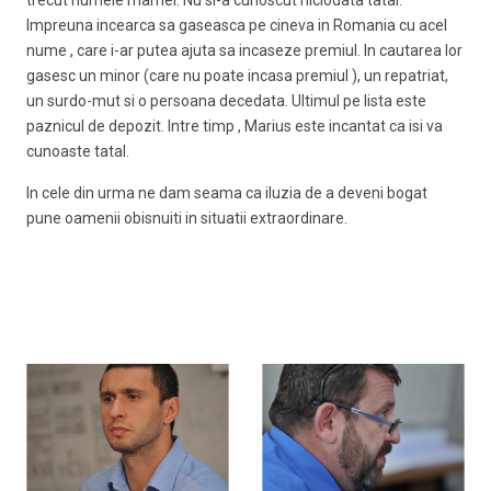
trecut numele mamei. Nu si-a cunoscut niciodata tatal.
Impreuna incearca sa gaseasca pe cineva in Romania cu acel
nume , care i-ar putea ajuta sa incaseze premiul. In cautarea lor
gasesc un minor (care nu poate incasa premiul ), un repatriat,
un surdo-mut si o persoana decedata. Ultimul pe lista este
paznicul de depozit. Intre timp , Marius este incantat ca isi va
cunoaste tatal.
In cele din urma ne dam seama ca iluzia de a deveni bogat
pune oamenii obisnuiti in situatii extraordinare.