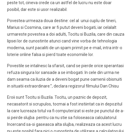
peste tot, cineva crede ca un astfel de lucru nu este doar
posibil, dar este si usor realizabil.
Povestea urmeaza doua destine: cel al unui cuplu de tineri,
Marius si Cosmina, care ar fi putut deveni bogati; iar celalalt
urmareste povestea a doi adulti, Tocitu si Buzila, care din cauza
lipsei lor de cunostinte atunci cand vine vorba de tehnologia
moderna, sunt pacaliti de un spam primit pe e-mail, intra intr-o
loterie online falsa si pierd toate economiile lor.
Povestile se intalnesc la sfarsit, cand se pierde orice sperantasi
refuza singura lor sansade a se imbogati. In cele din urma ne
dam seama ca iluzia de a deveni bogat pune oamenii obisnuiti
in situatii extraordinare.”, declara regizorul filmului Dan Chisu
Eroii sunt Tocitu si Buzila. Tocitu, un paznic de depozit,
necasatorit si scrupulos, tocmai a fost instiintat ca in depozitul
la care lucreaza totul va fi computerizat si este pe punctul de a-
si peirde slujba pentru ca nu stie sa foloseasca calculatorul.
Incercand sa-si gaseasca alta slujba, realizeaza ca acest lucru
nu este posibil fara nici o cunostinta de utilizare a calculatorului.